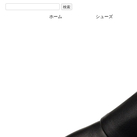
検索
ホーム
シューズ
ブーツ･その他
カジュアル
パンプス
サンダル