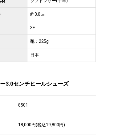
素材
ソフトレザー(牛革)
さ
約3.0㎝
3E
靴：225g
日本
ー3.0センチヒールシューズ
8501
18,000円(税込19,800円)