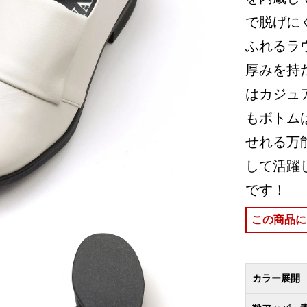
で脱げに
ふれるラ
厚みを持
はカジュ
もボトム
せれる万
して活躍
です！
この商品に
カラー展開