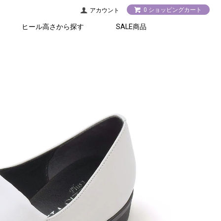
0 ショッピングカート
アカウント
ヒール高さから探す
SALE商品
2.5cm以下
5.5cm以上
3～5cm
アクセサリー
シューズ