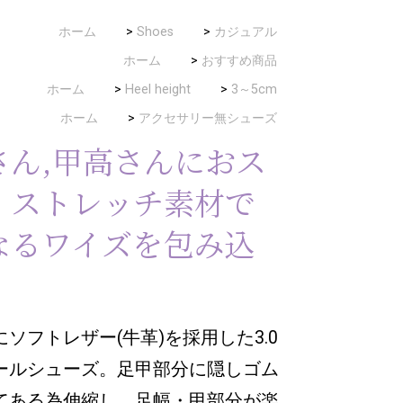
ホーム
>
Shoes
>
カジュアル
ホーム
>
おすすめ商品
ホーム
>
Heel height
>
3～5cm
ホーム
>
アクセサリー無シューズ
さん,甲高さんにおス
！ストレッチ素材で
なるワイズを包み込
ソフトレザー(牛革)を採用した3.0
ールシューズ。足甲部分に隠しゴム
てある為伸縮し、足幅・甲部分が楽