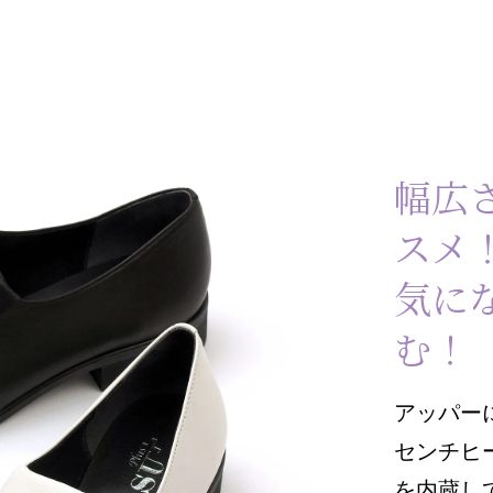
幅広
スメ
気に
む！
アッパーに
センチヒ
を内蔵し