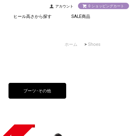
0 ショッピングカート
アカウント
ヒール高さから探す
SALE商品
2.5cm以下
5.5cm以上
3～5cm
アクセサリー
シューズ
ホーム
>
Shoes
ブーツ･その他