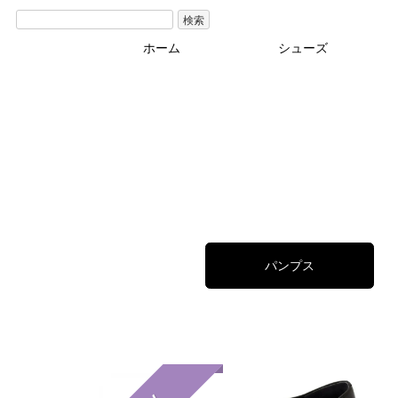
検索
ホーム
シューズ
ブーツ･その他
カジュアル
パンプス
サンダル
パンプス