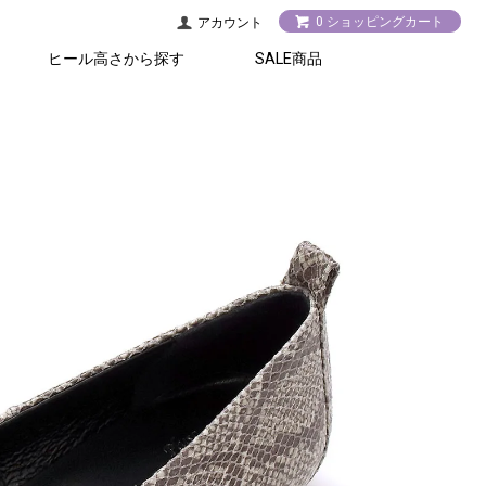
0 ショッピングカート
アカウント
ヒール高さから探す
SALE商品
2.5cm以下
5.5cm以上
3～5cm
アクセサリー
シューズ