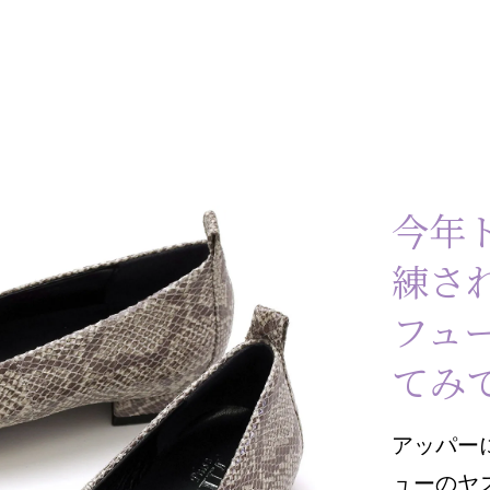
今年
練さ
フュ
てみ
アッパー
ューのヤ