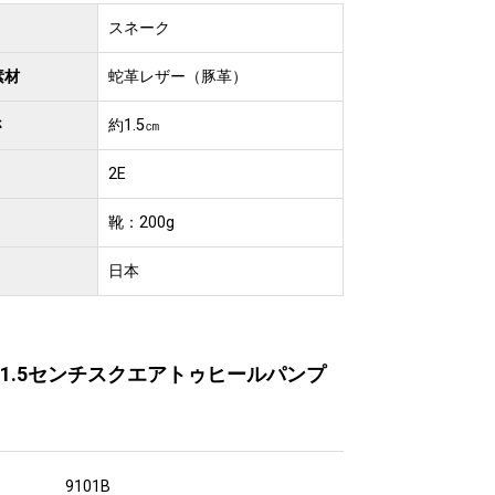
スネーク
素材
蛇革レザー（豚革）
さ
約1.5㎝
2E
靴：200g
日本
1.5センチスクエアトゥヒールパンプ
9101B