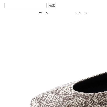
検索
ホーム
シューズ
ブーツ･その他
カジュアル
パンプス
サンダル