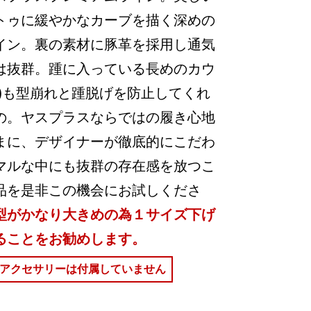
トゥに緩やかなカーブを描く深めの
イン。裏の素材に豚革を採用し通気
は抜群。踵に入っている長めのカウ
芯)も型崩れと踵脱げを防止してくれ
の。ヤスプラスならではの履き心地
まに、デザイナーが徹底的にこだわ
マルな中にも抜群の存在感を放つこ
品を是非この機会にお試しくださ
型がかなり大きめの為１サイズ下げ
ることをお勧めします。
アクセサリーは付属していません