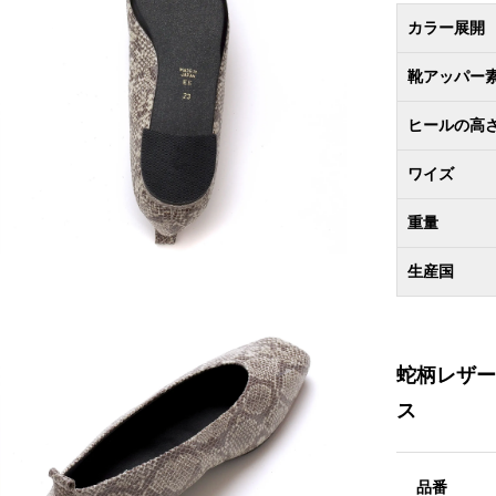
カラー展開
靴アッパー
ヒールの高
ワイズ
重量
生産国
蛇柄レザー
ス
品番