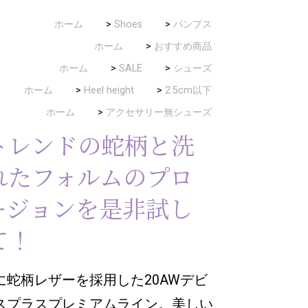
ホーム
>
Shoes
>
パンプス
ホーム
>
おすすめ商品
ホーム
>
SALE
>
シューズ
ホーム
>
Heel height
>
2.5cm以下
ホーム
>
アクセサリー無シューズ
トレンドの蛇柄と洗
れたフォルムのプロ
ージョンを是非試し
て！
に蛇柄レザーを採用した20AWデビ
スプラスプレミアムライン。美しい