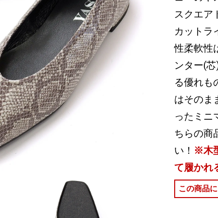
スクエア
カットラ
性柔軟性
ンター(
る優れも
はそのま
ったミニ
ちらの商
い！
※木
て履かれ
この商品に